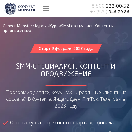
8 800
222‧00‧52
+7 (929)
546‧79‧86
ConvertMonster
›
Курсы
›
Курс «SMM-специалист. Контент и
продвижение»
Старт 9 февраля 2023 года
SMM-СПЕЦИАЛИСТ. КОНТЕНТ И
ПРОДВИЖЕНИЕ
Программа для тех, кому нужны реальные клиенты
из
соцсетей ВКонтакте, Яндекс.Дзен, ТикТок, Телеграм в
2023 году
Основа курса – трекинг
от старта до финала