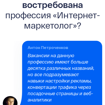
востребована
профессия «Интернет-
маркетолог»?
Антон Петроченков
Вакансии на данную
профессию имеют больше
десятка различных названий,
но все подразумевают
навыки настройки рекламы,
конвертации трафика через
посадочные страницы и веб-
аналитики