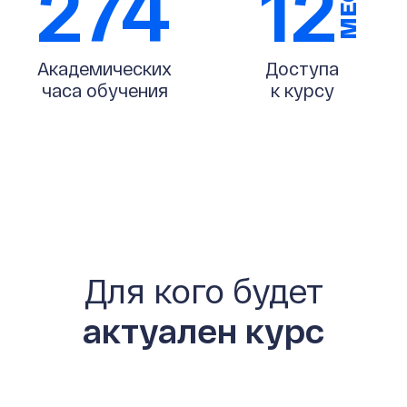
274
12
МЕС
Академических
Доступа
часа обучения
к курсу
Для кого будет
актуален курс