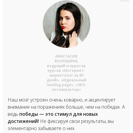
АНАСТАСИЯ
ВОЛОШИНА,
ведущий и куратор
курсов «Интернет-
маркетолог за 80
дней», «Идеальный
landing page», «SEO-
оптимизатор»
Наш мозг устроен очень коварно, и акцентирует
внимание на поражениях больше, чем на победах. А
ведь
победы — это стимул для новых
достижений!
Не фиксируя свои результаты, вы
элементарно забываете о них.