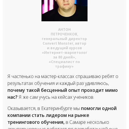
АНТОН
ПЕТРОЧЕНКОВ,
генеральный директор
Convert Monster, автор
и ведущий курсов
«Интернет-маркетолог
за 80 дней»,
«Специалист по
трафику»
Я частенько на мастер-классах спрашиваю ребят о
результатах обучения и каждый раз удивляюсь,
почему такой бесценный опыт проходит мимо
нас?
Я же сам учусь на кейсах учеников.
Оказывается, в Екатеринбурге мы
помогли одной
компании стать лидером на рынке
тренингового обучения,
в Самаре несколько
агентств успешно работает по разработанной еще