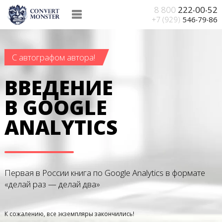
8 800
222‧00‧52
+7 (929)
546‧79‧86
С автографом автора!
ВВЕДЕНИЕ
В GOOGLE
ANALYTICS
Первая в России книга по Google Analytics
в формате
«делай раз — делай два»
К сожалению, все экземпляры закончились!