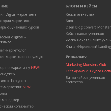
ЕНИЕ
БЛОГИ И КЕЙСЫ
ия Digital-маркетинга
Кейсы агентства
тория маркетинга
Блог
арь обучающих курсов
Dzen Blog Convert Monster
Кейсы наших учеников
сии digital -
Доска Почета наших учен
тинга
Книга «Идеальный Landing
нет-маркетолог
Уникально
ет-маркетолог: с нуля до
Marketing Monsters Club
ор по маркетингу
NEW!
Тест-драйвы: 3 курса бес
енеджер
Битва кейсов учеников
инг в Telegram
агентства!
nce-маркетинг
NEW!
олог
к-менеджер
ческий копирайтер