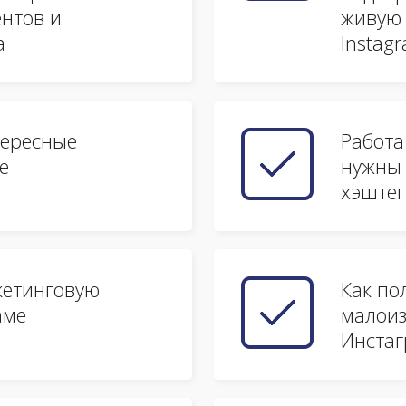
нтов и
живую 
а
Instag
тересные
Работа
е
нужны 
хэштег
кетинговую
Как по
аме
малоиз
Инста