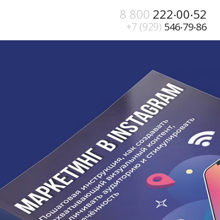
8 800
222‧00‧52
+7 (929)
546‧79‧86