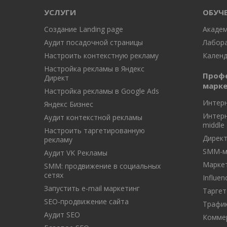
УСЛУГИ
ОБУЧ
Создание Landing page
Академ
Аудит посадочной страницы
Лабора
Настроить контекстную рекламу
Календ
Настройка рекламы в Яндекс
Профес
Директ
марке
Настройка рекламы в Google Ads
Интер
Яндекс Бизнес
Интерн
Аудит контекстной рекламы
middle
Настроить таргетированную
Директ
рекламу
SMM-м
Аудит VK Рекламы
Маркет
SMM: продвижение в социальных
сетях
Influe
Запустить e-mail маркетинг
Таргет
SEO-продвижение сайта
Трафи
Аудит SEO
Коммер