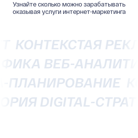
Узнайте сколько можно зарабатывать
оказывая услуги интернет-маркетинга
Т
КОНТЕКСТАЯ РЕК
РАФИКА
ВЕБ-АНАЛИ
-ПЛАНИРОВАНИЕ
КО
ИТОРИЯ
DIGITAL-СТР