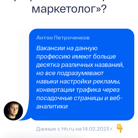
маркетолог»?
Антон Петроченков
Вакансии на данную
профессию имеют больше
десятка различных названий,
но все подразумевают
навыки настройки рекламы,
конвертации трафика через
посадочные страницы и веб-
аналитики
Данные с hh.ru на 14.02.2023 г.