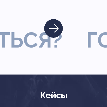
Я?
ГОТО
Кейсы