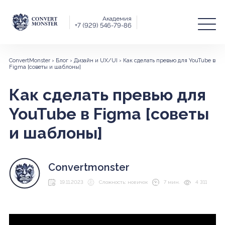
Академия
+7 (929) 546-79-86
ConvertMonster
›
Блог
›
Дизайн и UX/UI
›
Как сделать превью для YouTube в
Figma [советы и шаблоны]
Как сделать превью для
YouTube в Figma [советы
и шаблоны]
Convertmonster
19.11.2023
Сложность: новичок
7 мин.
4 311