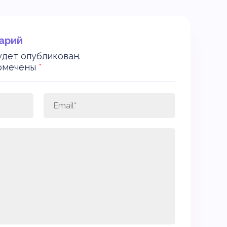
арий
удет опубликован.
помечены
*