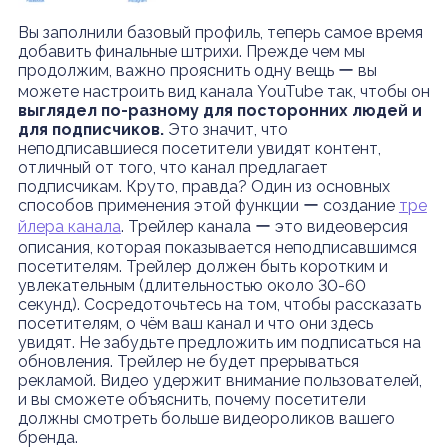
Вы заполнили базовый профиль, теперь самое время
добавить финальные штрихи. Прежде чем мы
продолжим, важно прояснить одну вещь ー вы
можете настроить вид канала YouTube так, чтобы он
выглядел по-разному для посторонних людей и
для подписчиков.
Это значит, что
неподписавшиеся посетители увидят контент,
отличный от того, что канал предлагает
подписчикам. Круто, правда? Один из основных
способов применения этой функции ー создание
тре
йлера канала
. Трейлер канала ー это видеоверсия
описания, которая показывается неподписавшимся
посетителям. Трейлер должен быть коротким и
увлекательным (длительностью около 30-60
секунд). Сосредоточьтесь на том, чтобы рассказать
посетителям, о чём ваш канал и что они здесь
увидят. Не забудьте предложить им подписаться на
обновления. Трейлер не будет прерываться
рекламой. Видео удержит внимание пользователей,
и вы сможете объяснить, почему посетители
должны смотреть больше видеороликов вашего
бренда.