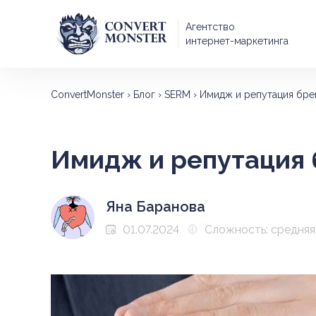
Агентство
интернет-маркетинга
ConvertMonster
›
Блог
›
SERM
›
Имидж и репутация бре
Имидж и репутация 
Яна Баранова
01.07.2024
Сложность: средняя