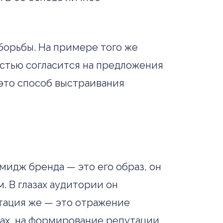
орьбы. На примере того же
ностью согласится на предложения
 это способ выстраивания
идж бренда — это его образ, он
. В глазах аудитории он
утация же — это отражение
тах, на формирование репутации