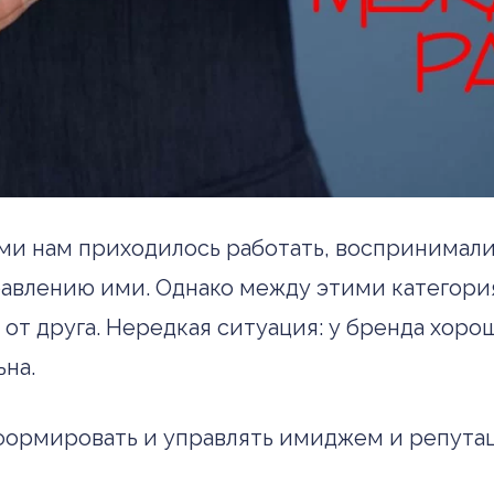
ми нам приходилось работать, воспринимал
равлению ими. Однако между этими категори
т друга. Нередкая ситуация: у бренда хоро
на.
к формировать и управлять имиджем и репут