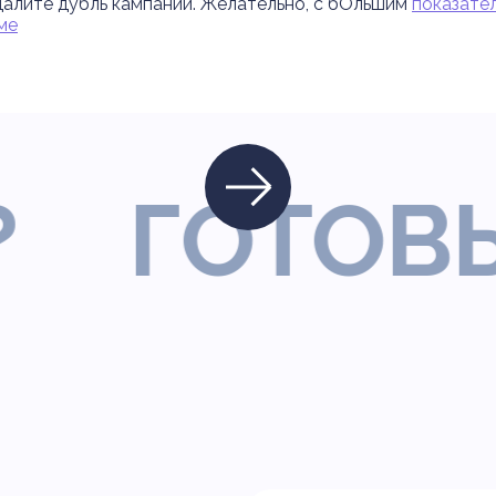
далите дубль кампании. Желательно, с бОльшим
показате
ме
ГОТОВЫ П