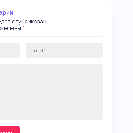
арий
удет опубликован.
помечены
*