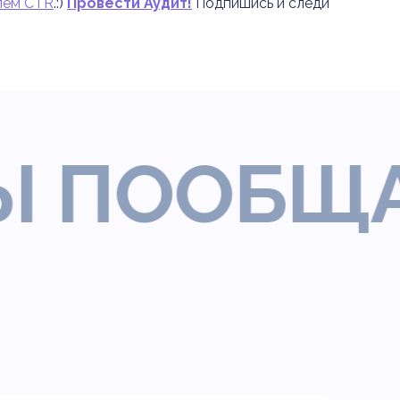
лем CTR
.:)
Провести Аудит!
Подпишись и следи
ООБЩАТЬ