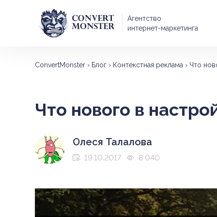
Агентство
интернет-маркетинга
ConvertMonster
›
Блог
›
Контекстная реклама
›
Что нов
Что нового в настро
Олеся Талалова
19.10.2017
8 040