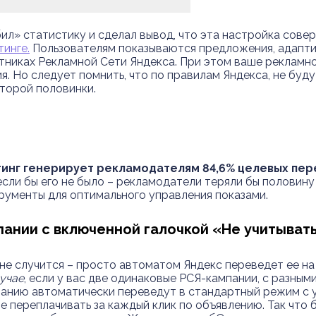
л» статистику и сделал вывод, что эта настройка совер
тинге.
Пользователям показываются предложения, адапти
тниках Рекламной Сети Яндекса. При этом ваше рекламн
. Но следует помнить, что по правилам Яндекса, не буд
второй половинки.
инг генерирует рекламодателям 84,6% целевых пер
 если бы его не было – рекламодатели теряли бы половин
рументы для оптимального управления показами.
мпании с включенной галочкой «Не учитыват
ей не случится – просто автоматом Яндекс переведет ее н
лучае
, если у вас две одинаковые РСЯ-кампании, с разным
мпанию автоматически переведут в стандартный режим с 
те переплачивать за каждый клик по объявлению. Так что