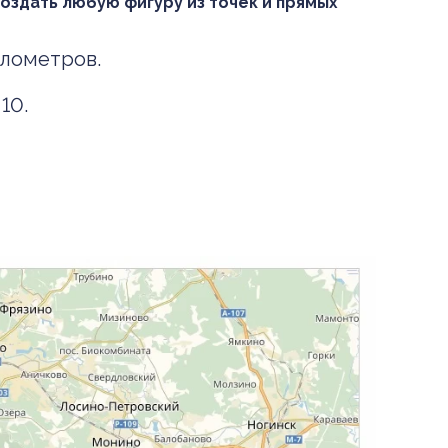
оздать любую фигуру из точек и прямых
илометров.
10.