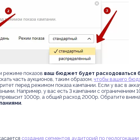
ом режиме показов
ваш бюджет будет расходоваться 
кать часть аукционов, таким образом,
чтобы вашего бюдж
оритет перед режимом показа кампании.
Если у вас в акк
ивными. Например, у вас есть 3 кампании с ограничением
е превысит 1000р, а общий расход 2000р. Обратите внима
мпаниями
.
касается
создания сегментов аудиторий по геологокации