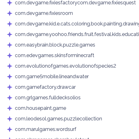
com.devgame.fixiesfactorycom.devgame.fixiesquest
com.devgame.fixiesroom
com.devgame.kid.e.cats.coloring.book.painting.drawing
com.devgame.yoohoo.friends.fruit.festival.kids.educa
com.easybrain.block.puzzle.games
com.edevgames.skinsforminecraft
com.evolutionofgames.evolutionofspecies2
com.game5mobile.lineandwater
com.gamefactory.drawcar
com.grlgames.fulldecksolios
com.housepaint.game
com.leodesol.games.puzzlecollection
com.marulgames.wordsurf