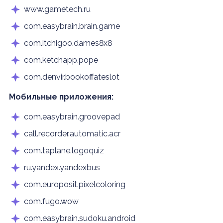
www.gametech.ru
com.easybrain.brain.game
com.itchigoo.dames8x8
com.ketchapp.pope
com.denvir.bookoffateslot
Мобильные приложения:
com.easybrain.groovepad
call.recorder.automatic.acr
com.taplane.logoquiz
ru.yandex.yandexbus
com.europosit.pixelcoloring
com.fugo.wow
com.easybrain.sudoku.android