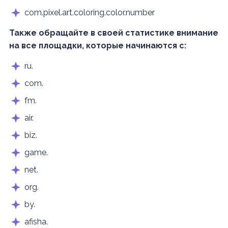
com.pixel.art.coloring.color.number
Также обращайте в своей статистике внимание
на все площадки, которые начинаются с:
ru.
com.
fm.
air.
biz.
game.
net.
org.
by.
afisha.