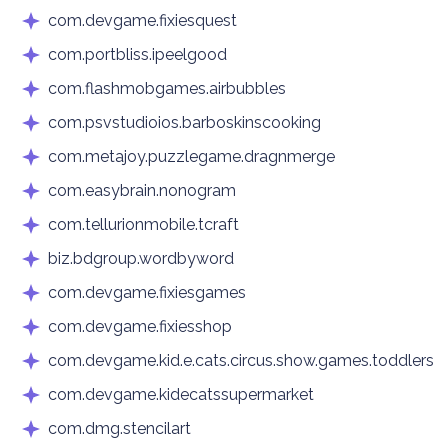
com.devgame.fixiesquest
com.portbliss.ipeelgood
com.flashmobgames.airbubbles
com.psvstudioios.barboskinscooking
com.metajoy.puzzlegame.dragnmerge
com.easybrain.nonogram
com.tellurionmobile.tcraft
biz.bdgroup.wordbyword
com.devgame.fixiesgames
com.devgame.fixiesshop
com.devgame.kid.e.cats.circus.show.games.toddlers
com.devgame.kidecatssupermarket
com.dmg.stencilart