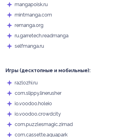
mangapoisk.ru
mintmanga.com
remanga.org
ru.garretech.readmanga
selfmanga.ru
Игры (десктопные и мобильные):
razlozhi.ru
com.slippy.linerusher
io.voodoo.holeio
io.voodoo.crowdcity
com.puzzlesmagic.zimad
com.cassette.aquapark