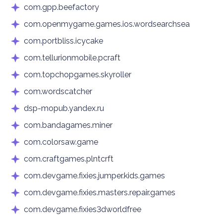
com.gpp.beefactory
com.openmygame.games.ios.wordsearchsea
com.portbliss.icycake
com.tellurionmobile.pcraft
com.topchopgames.skyroller
com.wordscatcher
dsp-mopub.yandex.ru
com.bandagames.miner
com.colorsaw.game
com.craftgames.plntcrft
com.devgame.fixies.jumper.kids.games
com.devgame.fixies.masters.repair.games
com.devgame.fixies3dworldfree