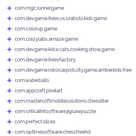
com.mgc.runnergame
com.devgame.fixies.vs.crabots.kids.game
com.colorup.game
com.crazylabs.amaze.game
com.devgame.kid.e.cats.cooking.show.game
com.devgame.fixiesfactory
com.devgame.robocar.poli.city.game.amber.kids.free
com.water.balls
com.appcraft.pixelart
com.mastersoftmobilesolutions.chessliter
com.criticalhitsoftware.jigsawpuzzle
com.perfect.slices
com.optimesoftware.chessfreehd