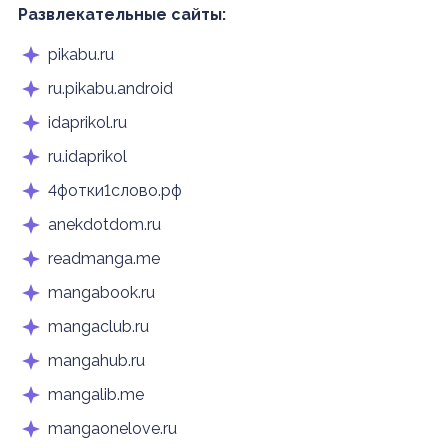
Развлекательные сайты:
pikabu.ru
ru.pikabu.android
idaprikol.ru
ru.idaprikol
4фотки1слово.рф
anekdotdom.ru
readmanga.me
mangabook.ru
mangaclub.ru
mangahub.ru
mangalib.me
mangaonelove.ru