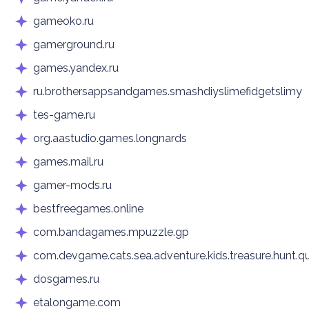
gameoko.ru
gamerground.ru
games.yandex.ru
ru.brothersappsandgames.smashdiyslimefidgetslimy
tes-game.ru
org.aastudio.games.longnards
games.mail.ru
gamer-mods.ru
bestfreegames.online
com.bandagames.mpuzzle.gp
com.devgame.cats.sea.adventure.kids.treasure.hunt.q
dosgames.ru
etalongame.com