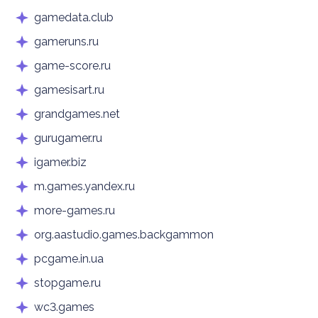
gamedata.club
gameruns.ru
game-score.ru
gamesisart.ru
grandgames.net
gurugamer.ru
igamer.biz
m.games.yandex.ru
more-games.ru
org.aastudio.games.backgammon
pcgame.in.ua
stopgame.ru
wc3.games