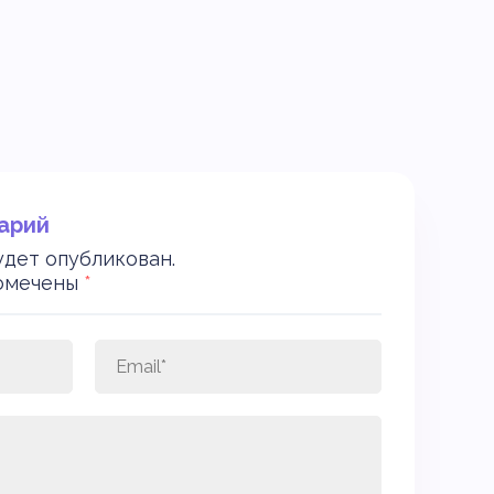
арий
удет опубликован.
помечены
*