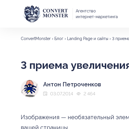
Агентство
интернет-маркетинга
ConvertMonster
›
Блог
›
Landing Page и сайты
›
3 прием
3 приема увеличени
Антон Петроченков
03.07.2014
2 464
Изображения — необязательный элеме
вашей страницы.