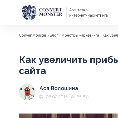
Агентство
интернет-маркетинга
ConvertMonster
›
Блог
›
Монстры маркетинга
›
Как увел
Как увеличить прибы
сайта
Ася Волошина
06.02.2015
75 611