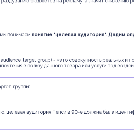
к раздуванию бюджетов на рекламу, а значит снижению р
к мы понимаем
понятие "целевая аудитория"
.
Дадим оп
 audience, target group) - «это совокупность реальных и
дпочтения в пользу данного товара или услуги под возде
ргет-группы:
еню, целевая аудитория Пепси в 90-е должна была иденти