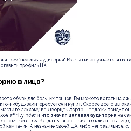
нятием "целевая аудитория". Из статьи вы узнаете,
что т
оставить профиль ЦА.
орию в лицо?
даете обувь для бальных танцев. Вы можете встать на ож
 кто-нибудь заинтересуется и купит. Скорее всего вы ок
зместите рекламу во Дворце Спорта. Продажи пойдут ощ
е affinity index и
что значит целевая аудитория
на сам
етание бизнесу. Когда вы знаете своего клиента в лицо, 
й кампании. А незнание своей ЦА, либо неправильное, 