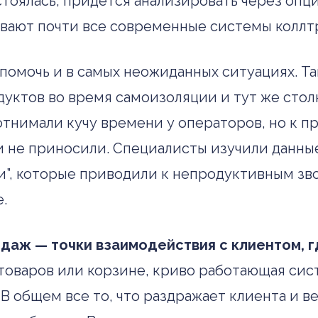
остоялась, придется анализировать через о
ывают почти все современные системы колл
омочь и в самых неожиданных ситуациях. Так,
дуктов во время самоизоляции и тут же стол
отнимали кучу времени у операторов, но к п
 не приносили. Специалисты изучили данные
”, которые приводили к непродуктивным зво
е.
одаж — точки взаимодействия с клиентом, 
 товаров или корзине, криво работающая си
В общем все то, что раздражает клиента и в