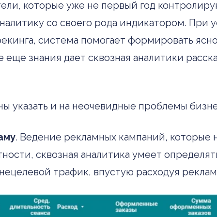
ли, которые уже не первый год контролирую
налитику со своего рода индикатором. При у
екинга, система помогает формировать ясно
кие еще знания дает сквозная аналитики рас
ы указать и на неочевидные проблемы бизне
аму
. Ведение рекламных кампаний, которые н
тности, сквозная аналитика умеет определя
т” нецелевой трафик, впустую расходуя рекл