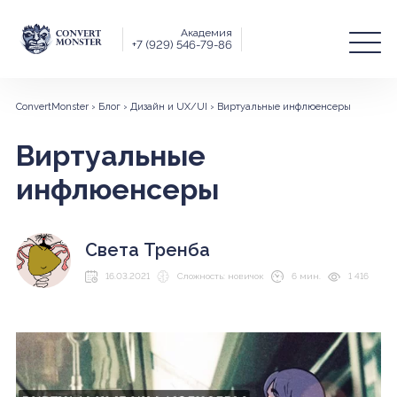
Академия
+7 (929) 546-79-86
ConvertMonster
›
Блог
›
Дизайн и UX/UI
›
Виртуальные инфлюенсеры
Виртуальные
инфлюенсеры
Света Тренба
16.03.2021
Сложность: новичок
6 мин.
1 416