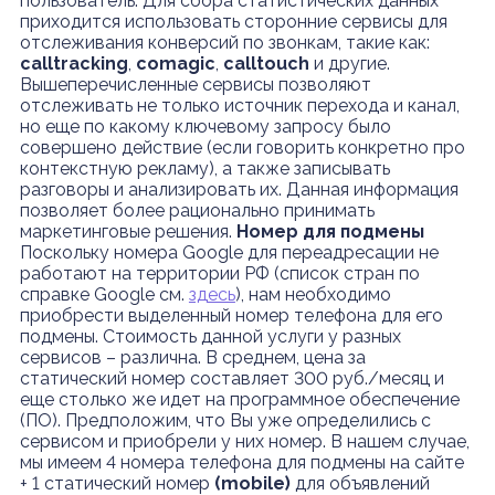
пользователь. Для сбора статистических данных
приходится использовать сторонние сервисы для
отслеживания конверсий по звонкам, такие как:
calltracking
,
comagic
,
calltouch
и другие.
Вышеперечисленные сервисы позволяют
отслеживать не только источник перехода и канал,
но еще по какому ключевому запросу было
совершено действие (если говорить конкретно про
контекстную рекламу), а также записывать
разговоры и анализировать их. Данная информация
позволяет более рационально принимать
маркетинговые решения.
Номер для подмены
Поскольку номера Google для переадресации не
работают на территории РФ (список стран по
справке Google см.
здесь
), нам необходимо
приобрести выделенный номер телефона для его
подмены. Стоимость данной услуги у разных
сервисов – различна. В среднем, цена за
статический номер составляет 300 руб./месяц и
еще столько же идет на программное обеспечение
(ПО). Предположим, что Вы уже определились с
сервисом и приобрели у них номер. В нашем случае,
мы имеем 4 номера телефона для подмены на сайте
+ 1 статический номер
(mobile)
для объявлений