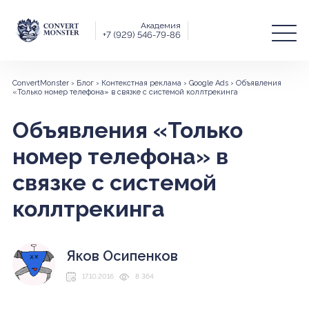
Академия
+7 (929) 546-79-86
ConvertMonster
›
Блог
›
Контекстная реклама
›
Google Ads
›
Объявления
«Только номер телефона» в связке с системой коллтрекинга
Объявления «Только
номер телефона» в
связке с системой
коллтрекинга
Яков Осипенков
17.10.2016
8 364