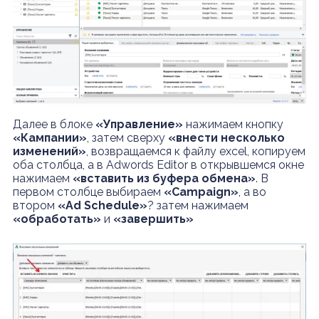
Далее в блоке
«Управление»
нажимаем кнопку
«Кампании»
, затем сверху
«внести несколько
изменений»
, возвращаемся к файлу excel, копируем
оба столбца, а в Adwords Editor в открывшемся окне
нажимаем
«вставить из буфера обмена»
. В
первом столбце выбираем
«Campaign»
, а во
втором
«Ad Schedule»
? затем нажимаем
«обработать»
и
«завершить»