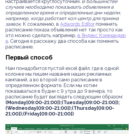
настраивается круглосуточным.
В большинстве
случаев необходимо показывать объявления в
определенное время и определенные дни недели,
например, когда работает кол-центр для приема
заявок
. К сожалению, в
Adwords Editor
поменять
расписание показа объявлений нет так просто как
это можно сделать, например,
в Яндекс Коммандер
е
. Сегодня я расскажу два способа как поменять
расписание.
Первый способ
Нам понадобится пустой excel файл, где в одной
колонке мы пишем названия наших рекламных
кампаний, а во второй само расписание в
определенном формате. Если мы хотим
показываться в будни с 9 утра до 9 вечера, то
расписание будет выглядеть следующим образом:
(Monday[09:00-21:00]);(Tuesday[09:00-21:00]);
(Wednesday[09:00-21:00]);(Thursday[09:00-
21:00]);(Friday[09:00-21:00])