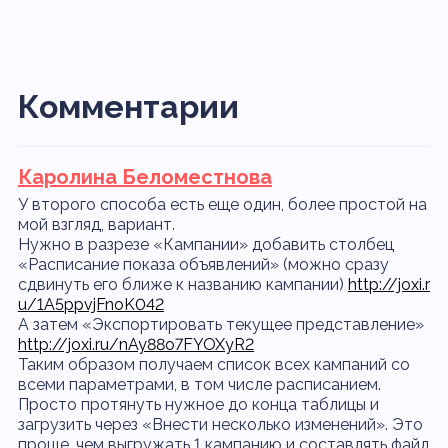
Комментарии
Каролина Беломестнова
У второго способа есть еще один, более простой на
мой взгляд, вариант.
Нужно в разрезе «Кампании» добавить столбец
«Расписание показа объявлений» (можно сразу
сдвинуть его ближе к названию кампании)
http://joxi.r
u/1A5ppvjFnoK042
А затем «Экспортировать текущее представление»
http://joxi.ru/nAy88o7FYOXyR2
Таким образом получаем список всех кампаний со
всеми параметрами, в том числе расписанием.
Просто протянуть нужное до конца таблицы и
загрузить через «Внести несколько изменений». Это
проще, чем выгружать 1 кампанию и составлять файл