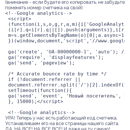
(внимание - если будете его копировать, не забудьте
поменять номер счетчика на свой):
<!--Google analytics-->

 <script>

 (function(i,s,o,g,r,a,m){i['GoogleAnalytic
 (i[r].q=i[r].q||[]).push(arguments)},i[r].
 m=s.getElementsByTagName(o)[0];a.async=1;a
 })(window,document,'script','//www.google-
 ga('create', 'UA-00000000-1', 'auto'); //Т
 ga('require', 'displayfeatures');

 ga('send', 'pageview');

 /* Accurate bounce rate by time */

 if (!document.referrer ||

 document.referrer.split('/')[2].indexOf(lo
 setTimeout(function(){

 ga('send', 'event', 'Новый посетитель', lo
 }, 15000);</script>

 <!--Google analytics-->
УРА! Теперь у нас есть работающий код счетчика.
Устанавливаем его на все страницы нашего сайта.
ДА, НА ВСЕ! НА ВСЕ ВСЕ! И даже на ту самую!