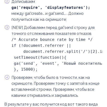
Дописываем
ga('require', 'displayfeatures'); 
между ga('create... и ga('send... . Должно
получиться как на скриншоте;
[NEW] Добавляем перед ga('send строку для
точного отслеживания показателя отказов
/* Accurate bounce rate by time */

if (!document.referrer ||

     document.referrer.split('/')[2].ind
 setTimeout(function(){

 ga('send', 'event', 'Новый посетитель',
 }, 15000);
Проверяем, чтобы было в точности, как на
скриншоте. Проверяем точку с запятой в конце
вставленной строчки. Проверяем, чтобы все
кавычки открывались и закрывались.
В результате у вас получится код вот такого вида