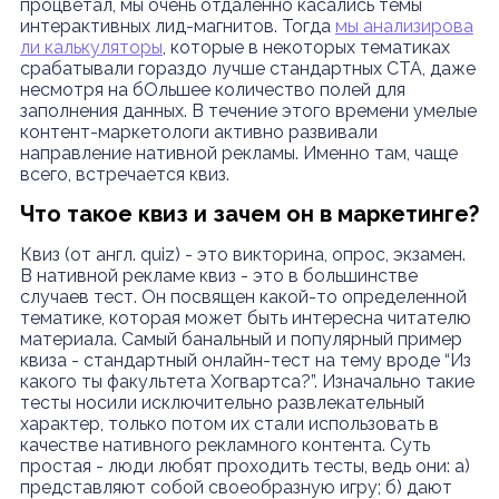
процветал, мы очень отдаленно касались темы
интерактивных лид-магнитов. Тогда
мы анализирова
ли калькуляторы
, которые в некоторых тематиках
срабатывали гораздо лучше стандартных CTA, даже
несмотря на бОльшее количество полей для
заполнения данных. В течение этого времени умелые
контент-маркетологи активно развивали
направление нативной рекламы. Именно там, чаще
всего, встречается квиз.
Что такое квиз и зачем он в маркетинге?
Квиз (от англ. quiz) - это викторина, опрос, экзамен.
В нативной рекламе квиз - это в большинстве
случаев тест. Он посвящен какой-то определенной
тематике, которая может быть интересна читателю
материала. Самый банальный и популярный пример
квиза - стандартный онлайн-тест на тему вроде “Из
какого ты факультета Хогвартса?”.
Изначально такие
тесты носили исключительно развлекательный
характер, только потом их стали использовать в
качестве нативного рекламного контента. Суть
простая - люди любят проходить тесты, ведь они:
а)
представляют собой своеобразную игру;
б) дают