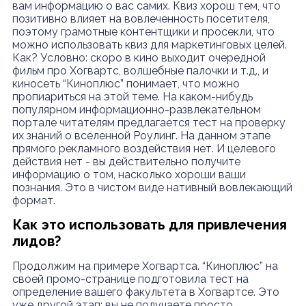
вам информацию о вас самих.
Квиз хорош тем, что
позитивно влияет на вовлеченность посетителя,
поэтому грамотные контентщики и просекли, что
можно использовать квиз для маркетинговых целей.
Как? Условно: скоро в кино выходит очередной
фильм про Хогвартс, волшебные палочки и т.д., и
киносеть “Киноплюс” понимает, что можно
пропиариться на этой теме. На каком-нибудь
популярном информационно-развлекательном
портале читателям предлагается тест на проверку
их знаний о вселенной Роулинг. На данном этапе
прямого рекламного воздействия нет. И целевого
действия нет - вы действительно получите
информацию о том, насколько хороши ваши
познания. Это в чистом виде нативный вовлекающий
формат.
Как это использовать для привлечения
лидов?
Продолжим на примере Хогвартса. “Киноплюс” на
своей промо-странице подготовила тест на
определение вашего факультета в Хогвартсе. Это
уже другой этап: вы не получаете просто