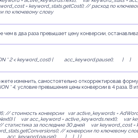
yword = active_keywords.next();
var keyword_stats = acc_
ord_cost = keyword_stats.getCost(); // расход
по
ключево
сии по ключевому слову
е чем в два раза превышает цену конверсии, останавлив
* 2 < keyword_cost) {
acc_keyword.pause();
}
}
ожете изменить, самостоятельно откорректировав форм
ON * 4,
условие превышения цены конверсии в 4 раза. В ит
; // стоимость
конверсии
var active_keywords = AdWords
xt()) {
var acc_keyword = active_keywords.next();
var key
// статистика
за
последние
30 дней
var keyword_cost = ke
d_stats.getConversions(); // конверсии
по
ключевому
сло
acc_keyword.pause();
}
}
}
}