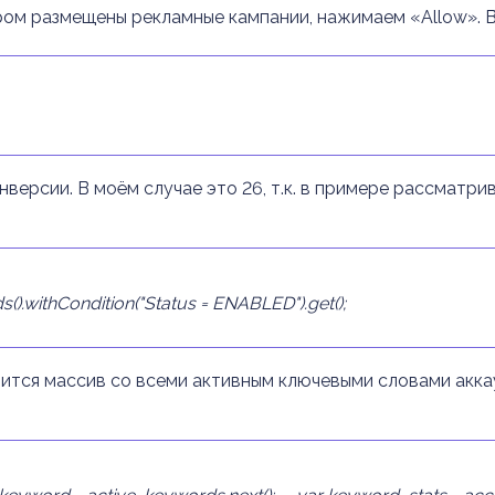
ром размещены рекламные кампании, нажимаем «Allow». В
нверсии. В моём случае это 26, т.к. в примере рассматр
.withCondition("Status = ENABLED").get();
нится массив со всеми активным ключевыми словами акка