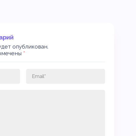
арий
удет опубликован.
помечены
*