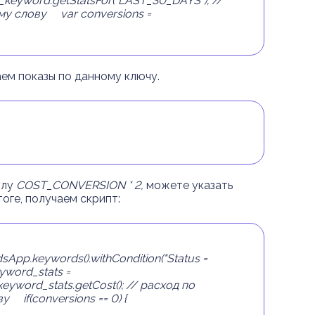
keyword.getStatsFor("LAST_30_DAYS"); //
му
слову
var conversions =
аем показы по данному ключу.
улу
COST_CONVERSION * 2,
можете указать
оге, получаем скрипт:
App.keywords().withCondition("Status =
word_stats =
yword_stats.getCost(); // расход
по
ву
if(conversions == 0) {