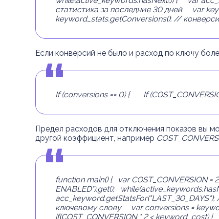
while(active_keywords.hasNext()) {
var acc_ke
статистика
за
последние
30 дней
var keyw
keyword_stats.getConversions(); // конвер
Если конверсий не было и расход по ключу боле
If (conversions == 0) {
If (COST_CONVERSION 
Предел расходов для отключения показов вы м
другой коэффициент, например
COST_CONVERSI
function main() {
var COST_CONVERSION = 26
ENABLED").get();
while(active_keywords.hasNe
acc_keyword.getStatsFor("LAST_30_DAYS"); 
ключевому
слову
var conversions = keywor
if(COST_CONVERSION * 2 < keyword_cost) {