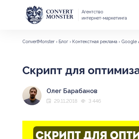
Агентство
интернет-маркетинга
ConvertMonster
›
Блог
›
Контекстная реклама
›
Google 
Скрипт для оптимиз
Олег Барабанов
29.11.2018
3 446