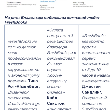
На рис.:
Владельцы небольших компаний любят
FreshBooks
«Оплата
поступает в 3
«FreshBooks
«FreshBooks не
раза быстрее
невероятно
только делают
благодаря
прост в
меня
FreshBooks, и я
использовании
профессионалом
рекомендовал
сервис
в глазах
бы этот
экономит мне
окружающих, но
сервис
от 5 до 10
и экономят уйму
любому
часов в недел
времени».
Тина
владельцу
еженедельно».
Рот-Айзенберг,
малого
Джастин
Дизайнер/
бизнеса».
Сандлинг,
основатель
Кайл
Генеральный
CreativeMornings
Секстон,
подрядчик
swiss-miss.com
Консультант
Sundling and