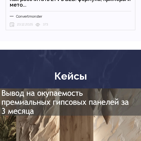
мето...
Convertmonster
23.12.2025
373
Кейсы