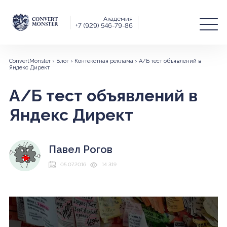
Академия
+7 (929) 546-79-86
ConvertMonster
›
Блог
›
Контекстная реклама
›
А/Б тест объявлений в
Яндекс Директ
А/Б тест объявлений в
Яндекс Директ
Павел Рогов
05.07.2016
14 319