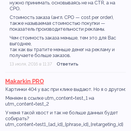
нужно принимать, основываясь не на CTR, а на
CPO.
Стоимость заказа (англ. CPO — cost per order),
также называемая стоимостью покупки —
показатель производительности рекламы.
Чем стоимость заказа меньше, тем это для Вас
выгоднее,
так как вы тратите меньше денег на рекламу и
получаете больше заказов.
13 июля, 2016 в 11:37
Ответить
Makarkin PRO
Картинки 404 у вас при клике выдают. Но я о другом:
Меняем в ссылке utm_content=test_1 на
utm_content=test_2
У меня такой хвост и так не больше данных будет
собирать?
utm_content=test1_{ad_id}_{phrase_id}_{retargeting_id}