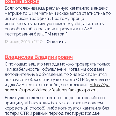
Roman Popov
Если отслеживаешь рекламную кампанию в яндекс
метрике то UTM метками искажается статистика по
источникам траффика . Поэтому проще
использовать нативную пометку yclid , а вот есть
способы чтобы сравнивать результаты A/B
тестирования без UTM меток ?
13 июля, 2016 в 17:10
Ответить
Владислав Владимирович
С помощью вашего метода можно проверять только
«кликабельность» объявлений. Когда мы создаем
дополнительные объявления, то Яндекс стремится
показывать объявление у которого CTR будет выше
и для А/Б теста это вообще не подходит.
https://ya
ndex.ru/support/direct/features/ad-groups.xml
Если нужно сделать тест, то он делается либо по
принципу «Шахматки» (хотя это тоже не совсем
корректный способ), либо копируется кампания без
потери CTR и равный период тестируются две