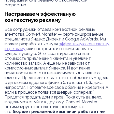
превращается в реального с космической
скоростью.
Настраиваем эффективную
контекстную рекламу
Все сотрудники отдела контекстной рекламы
агентства Convert Monster — сертифицированные
специалисты Яндекс Директ и Google AdWords. Мы
можем разработать с нуля
эффективную контекстну
ю рекламу
или настроить и оптимизировать
существующую. Это гарантировано снизит
стоимость привлечения клиента и увеличит
количество заявок. А еще мы не зависим от
комиссионных выплат Яндекса. И вот какие
приятности дает эта независимость для нашего
клиента. Представьте, вы хотите соблазнить модель
с дипломом ядерного физика (это клиент). Задача
непростая. Готовьте все свое обаяние и кредитки. А
если в процессе появится щедрый соперник?
Придется продать дом и кров. Пока суть да дело,
модель может уйти к другому. Convert Monster
оптимизирует контекстную рекламу так,
что
бюджет рекламной кампании работает не