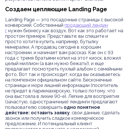
Создаем цепляющие Landing Page
Landing Page — это посадочные страницы с высокой
конверсией. Собственный
продающий лендин
г
нужен бизнесу как воздух. Вот как это работает на
простом примере. Представьте: вы спешите и
просто хотите купить, например, бутылку
минералки. А продавэц сегодня в хорошем
настроении, и начинает вам рассказ. Как он с 93
года с тремя братьями копил на этот киоск, вложил
целый миллион (а вам нужно бежать!), и еще
предлагает посмотреть пухлый альбом с семейными
фото. Вот так и происходит, когда вы оказываетесь
на помпезном официальном сайте. Бесконечные
страницы и море лишней информации (посетитель
не придет в парикмахерскую, только потому, что
она выстояла в лихие 90-е). Легкие для восприятия
(зачастую, одностраничные) лендинги предлагают
пользователю совершить
одно понятное
действие: оставить заявку
, свои данные, сделать
звонок или получить сладкое коммерческое
предложение. И потенциальный клиент