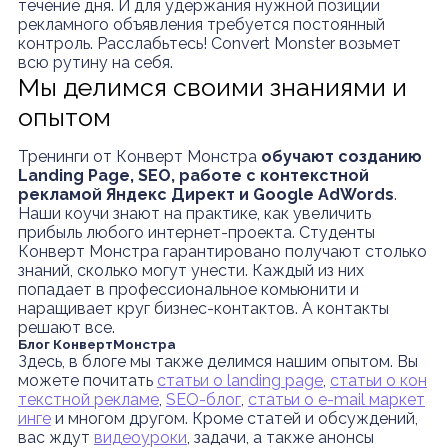
течение дня. И для удержания нужной позиции
рекламного объявления требуется постоянный
контроль. Расслабьтесь! Convert Monster возьмет
всю рутину на себя.
Мы делимся своими знаниями и
опытом
Тренинги от Конверт Монстра
обучают созданию
Landing Page, SEO, работе с контекстной
рекламой Яндекс Директ и Google AdWords
.
Наши коучи знают на практике, как увеличить
прибыль любого интернет-проекта. Студенты
Конверт Монстра гарантировано получают столько
знаний, сколько могут унести. Каждый из них
попадает в профессиональное комьюнити и
наращивает круг бизнес-контактов. А контакты
решают все.
Блог КонвертМонстра
Здесь, в блоге мы также делимся нашим опытом. Вы
можете почитать
статьи о landing page
,
статьи о кон
текстной рекламе
,
SEO-блог
,
статьи о e-mail маркет
инге
и многом другом. Кроме статей и обсуждений,
вас ждут
видеоуроки
, задачи, а также анонсы