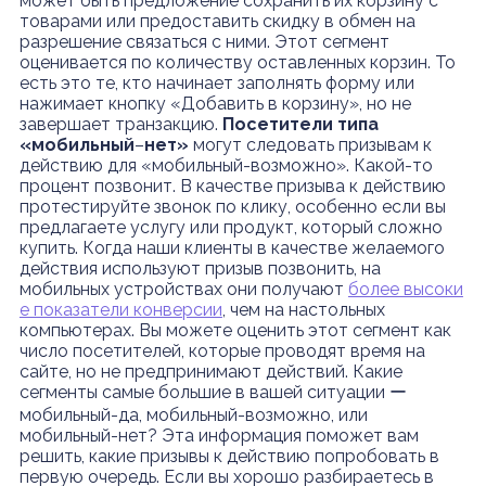
может быть предложение сохранить их корзину с
товарами или предоставить скидку в обмен на
разрешение связаться с ними. Этот сегмент
оценивается по количеству оставленных корзин. То
есть это те, кто начинает заполнять форму или
нажимает кнопку «Добавить в корзину», но не
завершает транзакцию.
Посетители типа
«мобильный
–
нет»
могут следовать призывам к
действию для «мобильный-возможно». Какой-то
процент позвонит. В качестве призыва к действию
протестируйте звонок по клику, особенно если вы
предлагаете услугу или продукт, который сложно
купить. Когда наши клиенты в качестве желаемого
действия используют призыв позвонить, на
мобильных устройствах они получают
более высоки
е показатели конверсии
, чем на настольных
компьютерах. Вы можете оценить этот сегмент как
число посетителей, которые проводят время на
сайте, но не предпринимают действий. Какие
сегменты самые большие в вашей ситуации ー
мобильный-да, мобильный-возможно, или
мобильный-нет? Эта информация поможет вам
решить, какие призывы к действию попробовать в
первую очередь. Если вы хорошо разбираетесь в