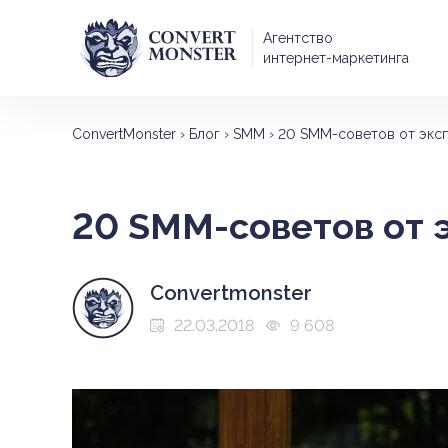
Агентство
интернет-маркетинга
ConvertMonster
›
Блог
›
SMM
›
20 SMM-советов от экс
20 SMM-советов от 
Convertmonster
22.03.2018
9 608