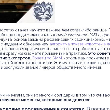
ых сетях станет намного важнее, чем когда-либо раньше.
собенно среди миллениалов
(рождённые после 1981 г., прим
укта, основываясь на рекомендациях своих знакомых, – в
и с недавним обновлением
алгоритма показа новостей в л
 становится критичным знание того, что работает, а что 
вы сразу же сможете применить на практике.
Это советы
угих экспертов
.
Советы по SMM
, которые вы прочитаете
 этой области новые идеи. Эти мужчины и женщины, спо
 и заслужили звание лидеров общественного мнения.
ыми мнениями, они во многом солидарны в том, что счита
ключевые моменты, которыми они делятся:
условие продвижения в соцсетях.
В последу