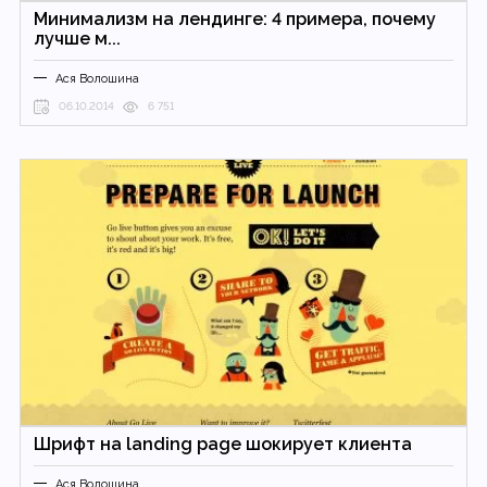
Минимализм на лендинге: 4 примера, почему
лучше м...
Ася Волошина
06.10.2014
6 751
Шрифт на landing page шокирует клиента
Ася Волошина